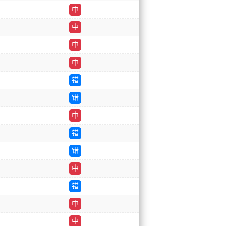
中
中
中
中
错
错
中
错
错
中
错
中
中