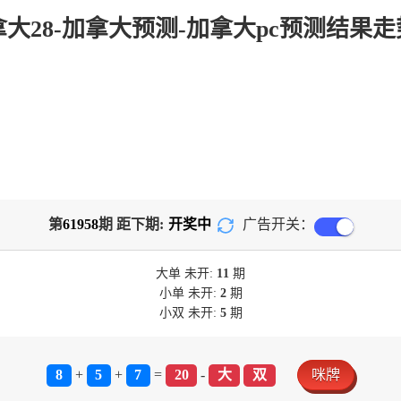
第
61958
期 距下期:
开奖中
广告开关：
大单
未开:
11
期
小单
未开:
2
期
小双
未开:
5
期
8
+
5
+
7
=
20
-
大
双
咪牌