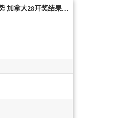
易记地址-28yC.com 加拿大28-加拿大预测-加拿大pc预测结果走势|加拿大28开奖结果预测官网|pc走势最新预测_火热研究