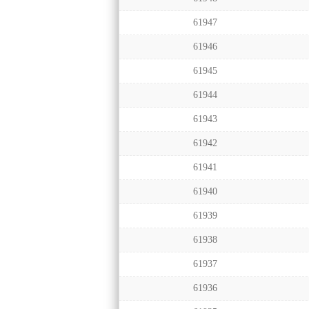
61947
61946
61945
61944
61943
61942
61941
61940
61939
61938
61937
61936