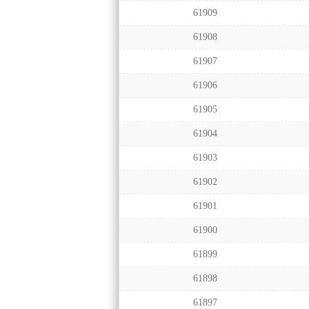
61909
61908
61907
61906
61905
61904
61903
61902
61901
61900
61899
61898
61897