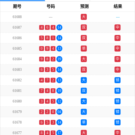
期号
号码
预测
结果
61688
---
大
---
61687
4
6
4
14
双
中
61686
5
8
1
14
双
中
61685
0
9
4
13
单
中
61684
9
8
2
19
大
中
61683
6
3
5
14
双
中
61682
4
7
2
13
大
错
61681
7
4
8
19
双
错
61680
3
4
5
12
大
错
61679
2
2
0
04
大
错
61678
6
5
3
14
单
错
61677
8
4
5
17
大
中