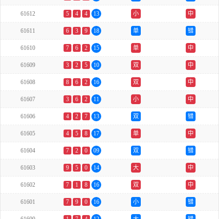
61612
5
4
4
13
小
中
61611
6
3
9
18
单
错
61610
7
6
2
15
单
中
61609
3
2
5
10
双
中
61608
8
6
2
16
双
中
61607
3
6
2
11
小
中
61606
4
2
7
13
双
错
61605
4
5
8
17
单
中
61604
7
2
0
09
双
错
61603
9
5
0
14
大
中
61602
7
1
8
16
双
中
61601
7
9
0
16
小
错