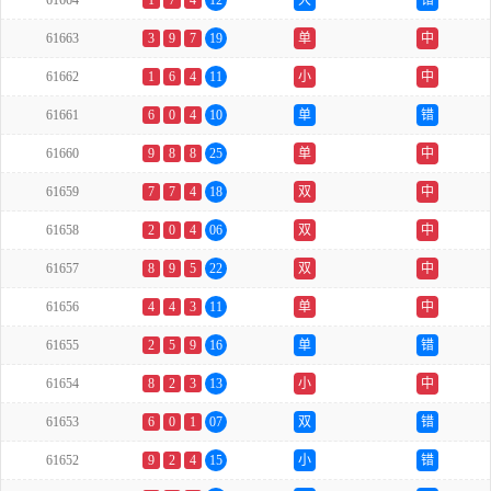
61664
1
7
4
12
大
错
61663
3
9
7
19
单
中
61662
1
6
4
11
小
中
61661
6
0
4
10
单
错
61660
9
8
8
25
单
中
61659
7
7
4
18
双
中
61658
2
0
4
06
双
中
61657
8
9
5
22
双
中
61656
4
4
3
11
单
中
61655
2
5
9
16
单
错
61654
8
2
3
13
小
中
61653
6
0
1
07
双
错
61652
9
2
4
15
小
错