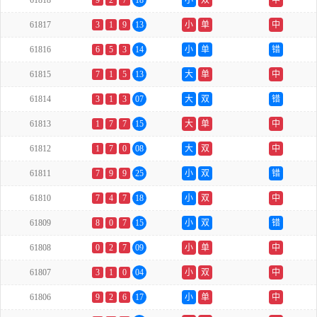
61818
9
2
7
18
小
双
中
61817
3
1
9
13
小
单
中
61816
6
5
3
14
小
单
错
61815
7
1
5
13
大
单
中
61814
3
1
3
07
大
双
错
61813
1
7
7
15
大
单
中
61812
1
7
0
08
大
双
中
61811
7
9
9
25
小
双
错
61810
7
4
7
18
小
双
中
61809
8
0
7
15
小
双
错
61808
0
2
7
09
小
单
中
61807
3
1
0
04
小
双
中
61806
9
2
6
17
小
单
中