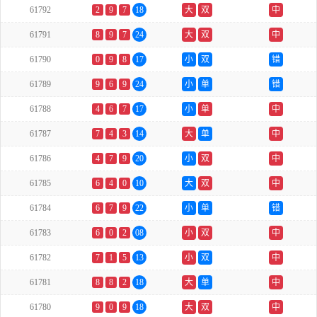
61792
2
9
7
18
大
双
中
61791
8
9
7
24
大
双
中
61790
0
9
8
17
小
双
错
61789
9
6
9
24
小
单
错
61788
4
6
7
17
小
单
中
61787
7
4
3
14
大
单
中
61786
4
7
9
20
小
双
中
61785
6
4
0
10
大
双
中
61784
6
7
9
22
小
单
错
61783
6
0
2
08
小
双
中
61782
7
1
5
13
小
双
中
61781
8
8
2
18
大
单
中
61780
9
0
9
18
大
双
中