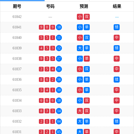
期号
号码
预测
结果
61842
---
小
双
---
61841
9
0
9
18
小
单
错
61840
5
5
1
11
小
双
中
61839
4
5
3
12
大
单
错
61838
9
3
5
17
小
单
中
61837
2
5
4
11
小
双
中
61836
8
6
2
16
小
单
错
61835
5
4
1
10
小
单
中
61834
6
6
6
18
小
双
中
61833
8
3
3
14
大
双
中
61832
2
1
1
04
大
单
错
61831
2
2
1
05
大
单
中