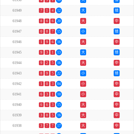
61950
4
5
1
10
大
错
61949
7
1
4
12
大
错
61948
8
6
6
20
大
中
61947
0
8
7
15
小
错
61946
1
9
6
16
大
中
61945
9
3
1
13
大
错
61944
9
2
5
16
大
中
61943
8
9
5
22
小
错
61942
1
0
3
04
小
中
61941
6
3
1
10
小
中
61940
6
6
3
15
大
中
61939
3
8
5
16
大
中
61938
3
7
7
17
大
中