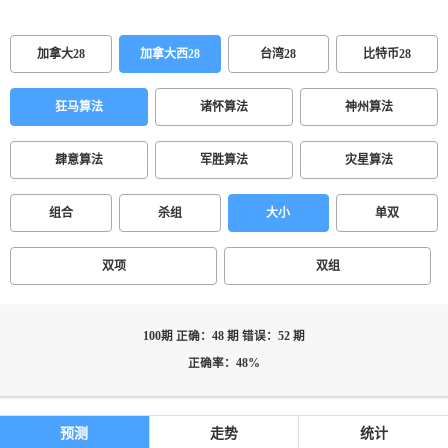
加拿大28
加拿大西28
台湾28
比特币28
狂马算法
诸怀算法
神州算法
肆意算法
军胜算法
灾星算法
组合
杀组
大小
单双
双项
双组
100期 正确：48 期 错误：52 期
正确率：48%
预测
走势
统计