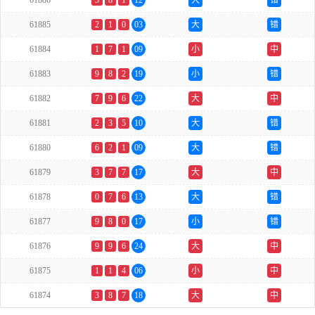
61886
3
8
1
12
大
错
61885
2
1
0
03
大
错
61884
1
7
1
09
小
中
61883
9
8
2
19
小
错
61882
7
9
6
22
大
中
61881
2
3
5
10
大
错
61880
6
2
1
09
大
错
61879
3
7
7
17
大
中
61878
0
7
6
13
大
错
61877
9
8
0
17
小
错
61876
9
9
6
24
大
中
61875
1
1
4
06
小
中
61874
3
8
7
18
大
中