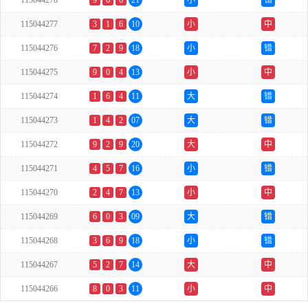
115044278
9
6
6
21
小
错
115044277
3
1
6
10
小
中
115044276
7
2
9
18
小
错
115044275
9
0
4
13
小
中
115044274
1
6
4
11
大
错
115044273
1
4
2
07
大
错
115044272
9
2
9
20
大
中
115044271
4
5
7
16
小
错
115044270
2
4
7
13
小
中
115044269
6
0
3
09
大
错
115044268
3
6
9
18
小
错
115044267
5
2
7
14
大
中
115044266
8
0
3
11
小
中