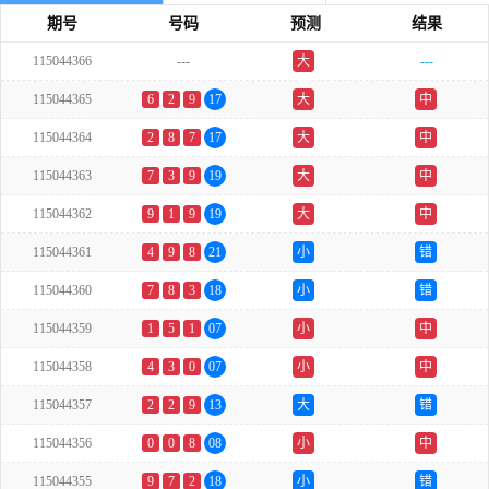
期号
号码
预测
结果
115044366
---
大
---
双
115044365
6
2
9
17
大
中
115044364
2
8
7
17
大
中
115044363
7
3
9
19
大
中
115044362
9
1
9
19
大
中
115044361
4
9
8
21
小
错
115044360
7
8
3
18
小
错
115044359
1
5
1
07
小
中
115044358
4
3
0
07
小
中
115044357
2
2
9
13
大
错
115044356
0
0
8
08
小
中
115044355
9
7
2
18
小
错