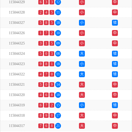
115044329
6
3
3
12
小
中
115044328
2
4
5
11
小
中
115044327
5
8
5
18
小
错
115044326
1
7
2
10
小
中
115044325
3
1
5
09
小
中
115044324
5
0
3
08
大
错
115044323
9
8
1
18
小
错
115044322
4
7
0
11
大
错
115044321
5
0
9
14
大
中
115044320
4
6
8
18
大
中
115044319
6
7
2
15
小
错
115044318
8
9
0
17
大
中
115044317
7
6
8
21
大
中