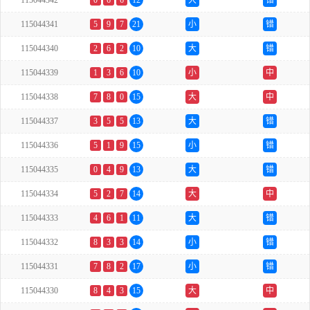
115044342
0
6
6
12
大
错
115044341
5
9
7
21
小
错
115044340
2
6
2
10
大
错
115044339
1
3
6
10
小
中
115044338
7
8
0
15
大
中
115044337
3
5
5
13
大
错
115044336
5
1
9
15
小
错
115044335
0
4
9
13
大
错
115044334
5
2
7
14
大
中
115044333
4
6
1
11
大
错
115044332
8
3
3
14
小
错
115044331
7
8
2
17
小
错
115044330
8
4
3
15
大
中