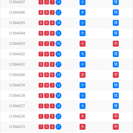
115044267
5
2
7
14
小
错
115044266
8
0
3
11
大
错
115044265
8
6
4
18
小
错
115044264
0
2
9
11
大
错
115044263
5
3
1
09
小
中
115044262
7
0
3
10
大
错
115044261
9
0
8
17
小
错
115044260
9
0
9
18
大
中
115044259
3
8
3
14
小
错
115044258
8
3
7
18
小
错
115044257
2
3
5
10
大
错
115044256
1
5
9
15
大
中
115044255
7
6
4
17
大
中