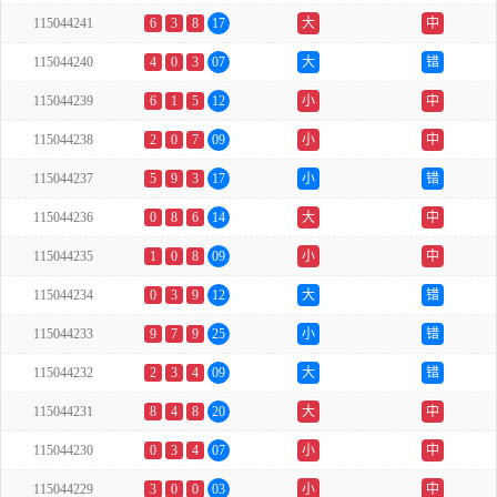
115044241
6
3
8
17
大
中
115044240
4
0
3
07
大
错
115044239
6
1
5
12
小
中
115044238
2
0
7
09
小
中
115044237
5
9
3
17
小
错
115044236
0
8
6
14
大
中
115044235
1
0
8
09
小
中
115044234
0
3
9
12
大
错
115044233
9
7
9
25
小
错
115044232
2
3
4
09
大
错
115044231
8
4
8
20
大
中
115044230
0
3
4
07
小
中
115044229
3
0
0
03
小
中