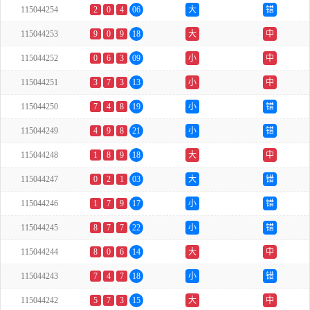
115044254
2
0
4
06
大
错
115044253
9
0
9
18
大
中
115044252
0
6
3
09
小
中
115044251
3
7
3
13
小
中
115044250
7
4
8
19
小
错
115044249
4
9
8
21
小
错
115044248
1
8
9
18
大
中
115044247
0
2
1
03
大
错
115044246
1
7
9
17
小
错
115044245
8
7
7
22
小
错
115044244
8
0
6
14
大
中
115044243
7
4
7
18
小
错
115044242
5
7
3
15
大
中