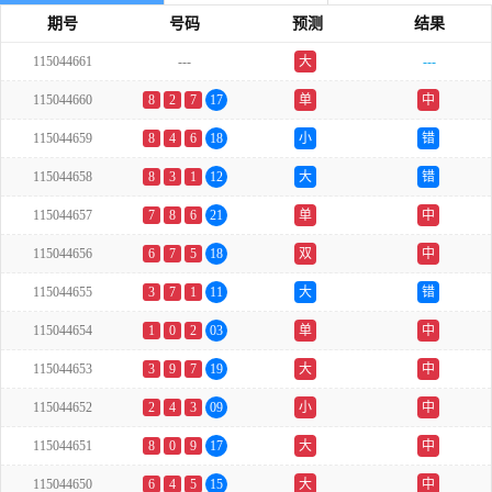
期号
号码
预测
结果
115044661
---
大
---
115044660
8
2
7
17
单
中
115044659
8
4
6
18
小
错
115044658
8
3
1
12
大
错
115044657
7
8
6
21
单
中
115044656
6
7
5
18
双
中
115044655
3
7
1
11
大
错
115044654
1
0
2
03
单
中
115044653
3
9
7
19
大
中
115044652
2
4
3
09
小
中
115044651
8
0
9
17
大
中
115044650
6
4
5
15
大
中