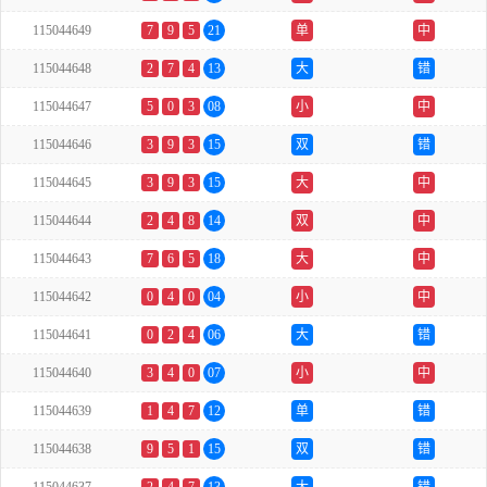
115044649
7
9
5
21
单
中
115044648
2
7
4
13
大
错
115044647
5
0
3
08
小
中
115044646
3
9
3
15
双
错
115044645
3
9
3
15
大
中
115044644
2
4
8
14
双
中
115044643
7
6
5
18
大
中
115044642
0
4
0
04
小
中
115044641
0
2
4
06
大
错
115044640
3
4
0
07
小
中
115044639
1
4
7
12
单
错
115044638
9
5
1
15
双
错