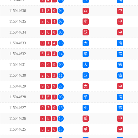
115044637
2
4
7
13
大
错
115044636
1
3
0
04
双
中
115044635
3
0
4
07
小
中
115044634
8
0
0
08
双
中
115044633
8
1
4
13
大
错
115044632
6
4
4
14
单
错
115044631
0
0
9
09
大
错
115044630
2
6
3
11
双
错
115044629
9
9
9
27
大
中
115044628
1
6
1
08
单
错
115044627
9
7
0
16
小
错
115044626
8
9
2
19
单
中
115044625
8
3
6
17
单
中