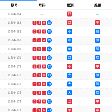
期号
号码
预测
结果
115044184
---
双
---
115044183
7
5
6
18
双
中
115044182
5
9
4
18
小
错
115044181
9
6
4
19
小
错
115044180
4
9
1
14
单
错
115044179
8
2
5
15
双
错
115044178
2
2
9
13
小
中
115044177
4
1
8
13
大
错
115044176
6
3
0
09
大
错
115044175
4
8
1
13
大
错
115044174
5
7
0
12
双
中
115044173
8
9
6
23
单
中