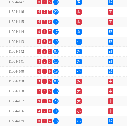
115044147
6
8
5
19
双
错
115044146
6
7
7
20
双
中
115044145
6
8
0
14
双
中
115044144
9
1
7
17
双
错
115044143
5
8
6
19
小
错
115044142
1
3
1
05
双
错
115044141
8
2
5
15
双
错
115044140
6
4
9
19
小
错
115044139
3
0
5
08
双
中
115044138
7
4
5
16
大
中
115044137
9
6
8
23
大
中
115044136
4
7
0
11
小
中
115044135
6
8
4
18
小
错