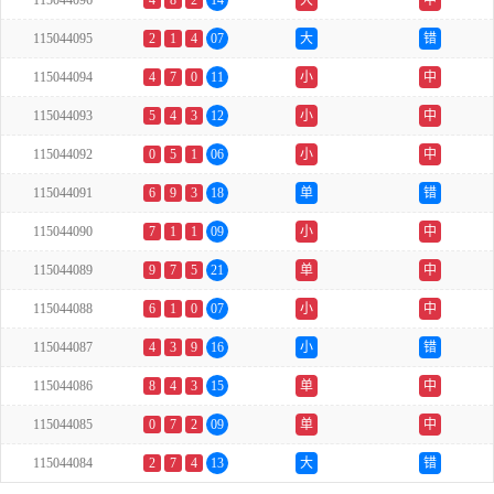
115044096
4
8
2
14
大
中
115044095
2
1
4
07
大
错
115044094
4
7
0
11
小
中
115044093
5
4
3
12
小
中
115044092
0
5
1
06
小
中
115044091
6
9
3
18
单
错
115044090
7
1
1
09
小
中
115044089
9
7
5
21
单
中
115044088
6
1
0
07
小
中
115044087
4
3
9
16
小
错
115044086
8
4
3
15
单
中
115044085
0
7
2
09
单
中
115044084
2
7
4
13
大
错