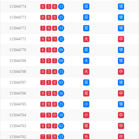
115044774
0
5
8
13
双
错
115044773
8
8
9
25
双
错
115044772
1
8
4
13
双
错
115044771
8
9
5
22
大
中
115044770
6
3
0
09
双
错
115044769
5
2
2
09
大
错
115044768
6
5
4
15
大
中
115044767
2
1
0
03
双
错
115044766
8
2
6
16
双
中
115044765
8
9
8
25
小
错
115044764
7
3
0
10
小
中
115044763
0
0
2
02
双
中
115044762
7
7
9
23
大
中