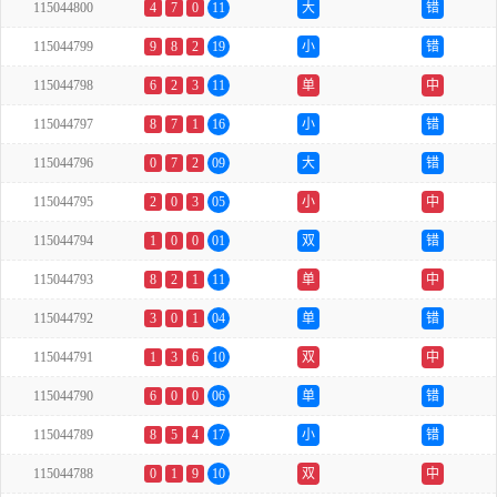
115044800
4
7
0
11
大
错
115044799
9
8
2
19
小
错
115044798
6
2
3
11
单
中
115044797
8
7
1
16
小
错
115044796
0
7
2
09
大
错
115044795
2
0
3
05
小
中
115044794
1
0
0
01
双
错
115044793
8
2
1
11
单
中
115044792
3
0
1
04
单
错
115044791
1
3
6
10
双
中
115044790
6
0
0
06
单
错
115044789
8
5
4
17
小
错
115044788
0
1
9
10
双
中