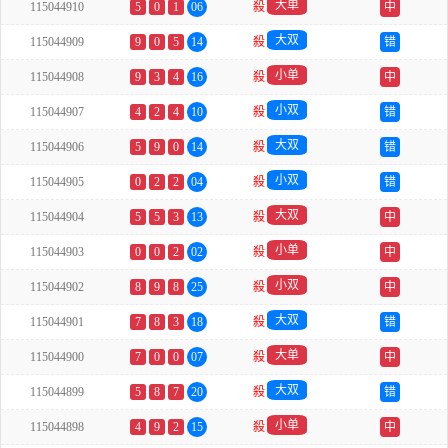
大单
115044910
5
0
1
06
殺
中
大双
115044909
9
0
5
14
殺
错
小单
115044908
9
3
4
16
殺
中
小双
115044907
4
2
4
10
殺
错
大双
115044906
5
9
0
14
殺
错
小双
115044905
0
2
2
04
殺
错
大双
115044904
5
5
3
13
殺
中
小单
115044903
0
0
2
02
殺
中
小双
115044902
8
9
8
25
殺
中
大双
115044901
7
8
3
18
殺
错
大单
115044900
7
0
0
07
殺
中
大双
115044899
5
8
7
20
殺
错
小单
115044898
4
9
2
15
殺
中