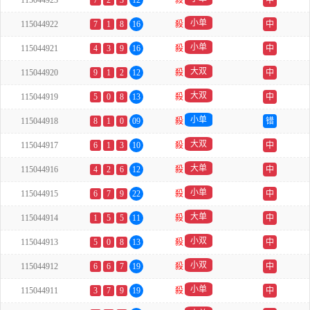
115044923
7
2
3
12
殺
中
小单
115044922
7
1
8
16
殺
中
小单
115044921
4
3
9
16
殺
中
大双
115044920
9
1
2
12
殺
中
大双
115044919
5
0
8
13
殺
中
小单
115044918
8
1
0
09
殺
错
大双
115044917
6
1
3
10
殺
中
大单
115044916
4
2
6
12
殺
中
小单
115044915
6
7
9
22
殺
中
大单
115044914
1
5
5
11
殺
中
小双
115044913
5
0
8
13
殺
中
小双
115044912
6
6
7
19
殺
中
小单
115044911
3
7
9
19
殺
中