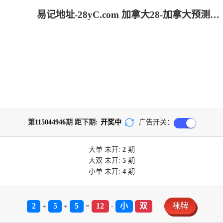
易记地址-28yC.com 加拿大28-加拿大预测-加拿大pc预测结果走势|加拿大28开奖结果预测官网|pc走势最新预测_火热研究
第
115044946
期 距下期:
开奖中
广告开关：
大单
未开:
2
期
大双
未开:
5
期
小单
未开:
4
期
2
5
5
12
小
双
咪牌
+
+
=
-