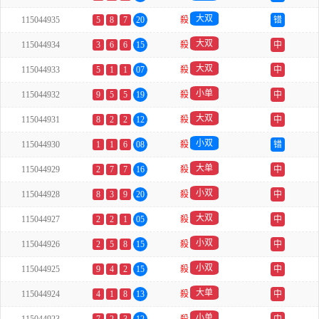
大双
115044935
5
8
7
20
殺
错
大双
115044934
3
6
6
15
殺
中
大双
115044933
5
1
1
07
殺
中
小单
115044932
9
5
5
19
殺
中
大双
115044931
8
2
2
12
殺
中
小双
115044930
1
1
6
08
殺
错
大单
115044929
2
7
7
16
殺
中
小双
115044928
8
3
9
20
殺
中
大双
115044927
2
2
1
05
殺
中
小双
115044926
2
5
8
15
殺
中
小双
115044925
9
4
2
15
殺
中
大单
115044924
4
1
8
13
殺
中
小单