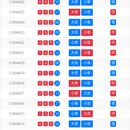
115044626
8
9
2
19
大双
小单
错
115044625
8
3
6
17
大单
小双
中
115044624
0
6
2
08
大双
小单
错
115044623
3
4
2
09
大双
小单
中
115044622
4
6
6
16
小单
大双
中
115044621
7
4
0
11
大双
小单
中
115044620
3
4
1
08
大双
小单
错
115044619
8
5
2
15
大双
小单
错
115044618
8
8
7
23
大单
小双
中
115044617
6
4
3
13
小单
大双
中
115044616
9
6
2
17
小单
大双
错
115044615
1
5
8
14
小单
大双
中
115044614
9
1
6
16
大单
小双
错