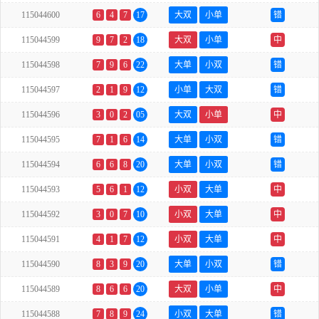
115044600
6
4
7
17
大双
小单
错
115044599
9
7
2
18
大双
小单
中
115044598
7
9
6
22
大单
小双
错
115044597
2
1
9
12
小单
大双
错
115044596
3
0
2
05
大双
小单
中
115044595
7
1
6
14
大单
小双
错
115044594
6
6
8
20
大单
小双
错
115044593
5
6
1
12
小双
大单
中
115044592
3
0
7
10
小双
大单
中
115044591
4
1
7
12
小双
大单
中
115044590
8
3
9
20
大单
小双
错
115044589
8
6
6
20
大双
小单
中
115044588
7
8
9
24
小双
大单
错