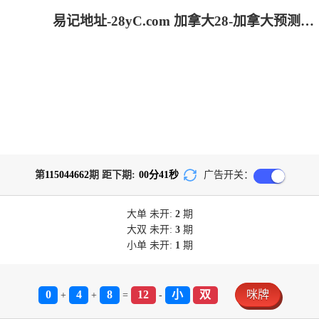
易记地址-28yC.com 加拿大28-加拿大预测-加拿大pc预测结果走势|加拿大28开奖结果预测官网|pc走势最新预测_火热研究
第
115044662
期 距下期:
00
分
41
秒
广告开关：
大单
未开:
2
期
大双
未开:
3
期
小单
未开:
1
期
0
4
8
12
小
双
咪牌
+
+
=
-