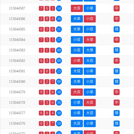
115044587
7
6
1
14
大双
小单
中
115044586
2
8
0
10
大单
小双
中
115044585
6
5
0
11
大单
小双
错
115044584
7
5
5
17
小双
大单
中
115044583
1
1
7
09
小双
大单
错
115044582
6
3
0
09
小单
大双
中
115044581
8
8
7
23
大双
小单
错
115044580
0
2
7
09
大单
小双
错
115044579
9
1
8
18
大双
小单
中
115044578
7
3
6
16
小单
大双
中
115044577
6
9
4
19
小单
大双
错
115044576
0
3
7
10
大双
小单
错