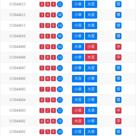
115044613
8
9
4
21
小单
大双
错
115044612
3
4
1
08
小单
大双
错
115044611
5
3
6
14
小双
大单
错
115044610
0
1
5
06
小单
大双
错
115044609
2
0
2
04
大单
小双
中
115044608
5
8
1
14
小单
大双
中
115044607
5
9
7
21
小单
大双
错
115044606
9
6
8
23
大双
小单
错
115044605
7
7
5
19
小单
大双
错
115044604
8
7
0
15
大双
小单
错
115044603
1
2
9
12
小双
大单
中
115044602
8
4
6
18
大双
小单
中
115044601
7
5
8
20
小双
大单
错