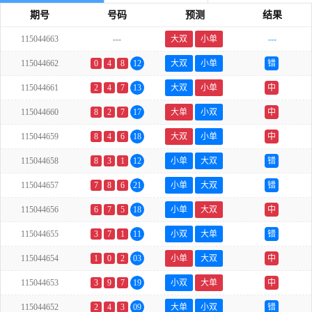
期号
号码
预测
结果
115044663
---
大双
小单
---
115044662
0
4
8
12
大双
小单
错
115044661
2
4
7
13
大双
小单
中
115044660
8
2
7
17
大单
小双
中
115044659
8
4
6
18
大双
小单
中
115044658
8
3
1
12
小单
大双
错
115044657
7
8
6
21
小单
大双
错
115044656
6
7
5
18
小单
大双
中
115044655
3
7
1
11
小双
大单
错
115044654
1
0
2
03
小单
大双
中
115044653
3
9
7
19
小双
大单
中
115044652
2
4
3
09
大单
小双
错