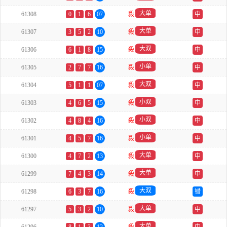
大单
61308
0
1
6
07
殺
中
大单
61307
3
5
2
10
殺
中
大双
61306
6
1
8
15
殺
中
小单
61305
2
7
7
16
殺
中
大双
61304
5
1
1
07
殺
中
小双
61303
4
6
5
15
殺
中
小双
61302
4
8
4
16
殺
中
小单
61301
4
5
7
16
殺
中
大单
61300
4
7
2
13
殺
中
大单
61299
7
4
3
14
殺
中
大双
61298
6
3
7
16
殺
错
大单
61297
5
3
2
10
殺
中
大单