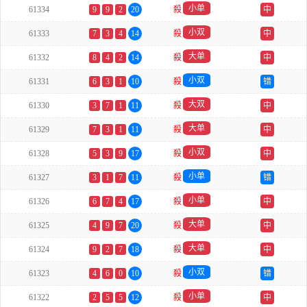
小单
61334
9
9
2
20
殺
中
小双
61333
7
3
4
14
殺
中
大单
61332
8
4
2
14
殺
中
小双
61331
6
3
1
10
殺
错
大双
61330
3
7
1
11
殺
中
大单
61329
7
3
1
11
殺
中
小双
61328
5
3
9
17
殺
中
小单
61327
3
1
7
11
殺
错
小单
61326
6
7
4
17
殺
中
大单
61325
4
9
7
20
殺
中
大单
61324
9
2
7
18
殺
中
小双
61323
4
6
0
10
殺
错
小单
61322
2
5
5
12
殺
中