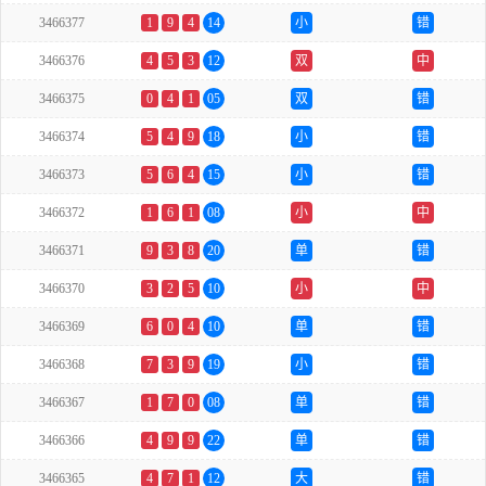
3466377
1
9
4
14
小
错
3466376
4
5
3
12
双
中
3466375
0
4
1
05
双
错
3466374
5
4
9
18
小
错
3466373
5
6
4
15
小
错
3466372
1
6
1
08
小
中
3466371
9
3
8
20
单
错
3466370
3
2
5
10
小
中
3466369
6
0
4
10
单
错
3466368
7
3
9
19
小
错
3466367
1
7
0
08
单
错
3466366
4
9
9
22
单
错
3466365
4
7
1
12
大
错