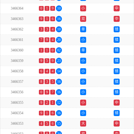
3466364
0
1
9
10
小
中
3466363
9
1
6
16
双
中
3466362
3
3
4
10
单
错
3466361
7
9
4
20
小
错
3466360
1
1
0
02
单
错
3466359
9
5
9
23
小
错
3466358
6
4
4
14
小
错
3466357
8
3
5
16
小
错
3466356
0
9
7
16
小
错
3466355
9
2
1
12
小
中
3466354
9
1
6
16
小
错
3466353
4
5
6
15
大
中