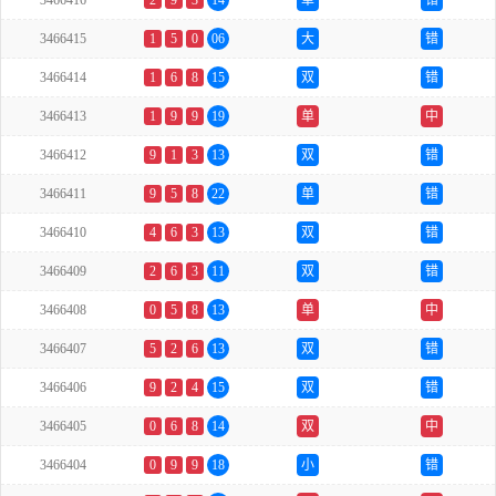
3466416
2
9
3
14
单
错
3466415
1
5
0
06
大
错
3466414
1
6
8
15
双
错
3466413
1
9
9
19
单
中
3466412
9
1
3
13
双
错
3466411
9
5
8
22
单
错
3466410
4
6
3
13
双
错
3466409
2
6
3
11
双
错
3466408
0
5
8
13
单
中
3466407
5
2
6
13
双
错
3466406
9
2
4
15
双
错
3466405
0
6
8
14
双
中
3466404
0
9
9
18
小
错