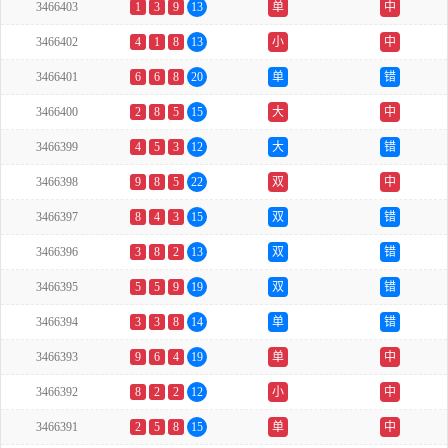
3466403
1
3
9
13
单
中
3466402
4
1
8
13
小
中
3466401
6
6
8
20
单
错
3466400
2
8
5
15
大
中
3466399
4
5
3
12
大
错
3466398
9
8
5
22
双
中
3466397
8
4
3
15
双
错
3466396
3
8
2
13
双
错
3466395
5
5
9
19
双
错
3466394
3
3
8
14
单
错
3466393
9
6
4
19
单
中
3466392
8
2
2
12
小
中
3466391
2
5
8
15
单
中