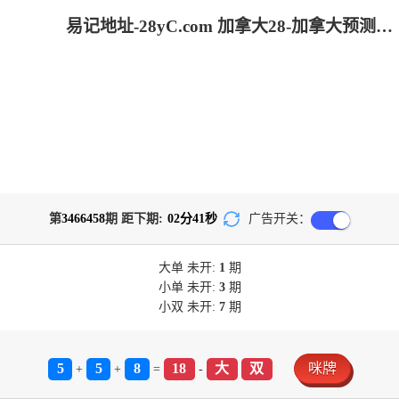
易记地址-28yC.com 加拿大28-加拿大预测-加拿大pc预测结果走势|加拿大28开奖结果预测官网|pc走势最新预测_火热研究
第
3466458
期 距下期:
02
分
41
秒
广告开关：
大单
未开:
1
期
小单
未开:
3
期
小双
未开:
7
期
5
5
8
18
大
双
咪牌
+
+
=
-