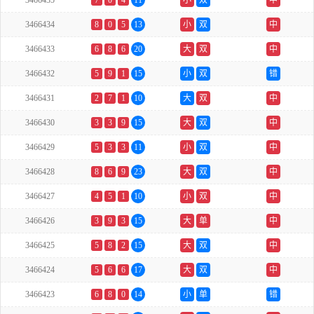
3466435
7
0
4
11
小
双
中
3466434
8
0
5
13
小
双
中
3466433
6
8
6
20
大
双
中
3466432
5
9
1
15
小
双
错
3466431
2
7
1
10
大
双
中
3466430
3
3
9
15
大
双
中
3466429
5
3
3
11
小
双
中
3466428
8
6
9
23
大
双
中
3466427
4
5
1
10
小
双
中
3466426
3
9
3
15
大
单
中
3466425
5
8
2
15
大
双
中
3466424
5
6
6
17
大
双
中
3466423
6
8
0
14
小
单
错