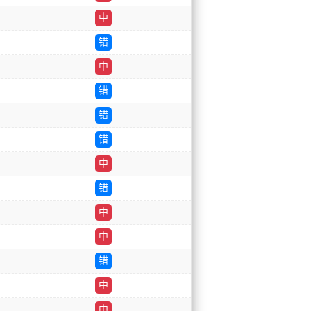
中
错
中
错
错
错
中
错
中
中
错
中
中