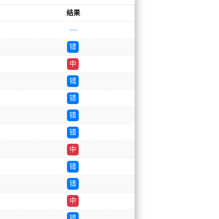
结果
---
错
中
错
错
错
错
中
错
错
中
错