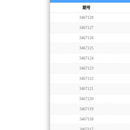
期号
3467128
3467127
3467126
3467125
3467124
3467123
3467122
3467121
3467120
3467119
3467118
3467117