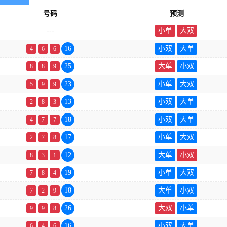
号码
预测
---
小单
大双
16
小双
大单
4
6
6
25
大单
小双
8
8
9
23
小单
大双
5
9
9
13
小双
大单
2
8
3
18
小双
大单
4
7
7
17
小单
大双
2
7
8
12
大单
小双
8
3
1
19
小单
大双
7
8
4
18
大单
小双
7
2
9
26
大双
小单
9
9
8
16
小双
大单
6
4
6