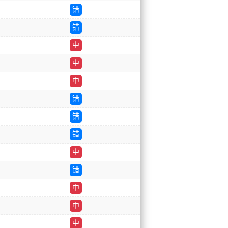
错
错
中
中
中
错
错
错
中
错
中
中
中