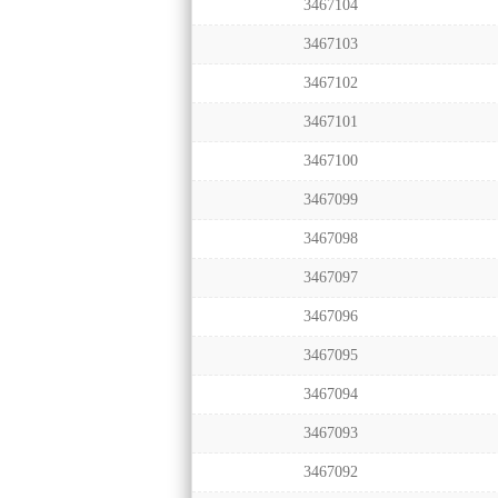
3467104
3467103
3467102
3467101
3467100
3467099
3467098
3467097
3467096
3467095
3467094
3467093
3467092