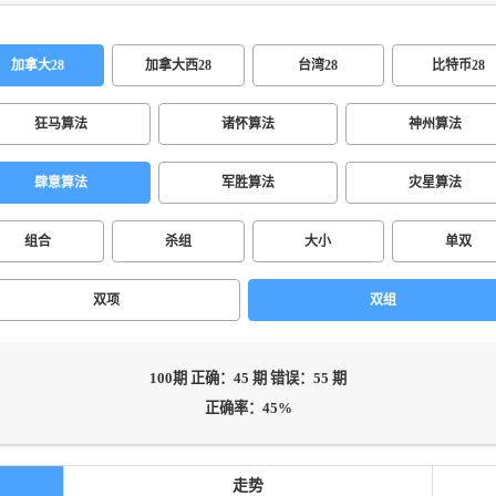
加拿大28
加拿大西28
台湾28
比特币28
狂马算法
诸怀算法
神州算法
肆意算法
军胜算法
灾星算法
组合
杀组
大小
单双
双项
双组
100期 正确：45 期 错误：55 期
正确率：45%
走势