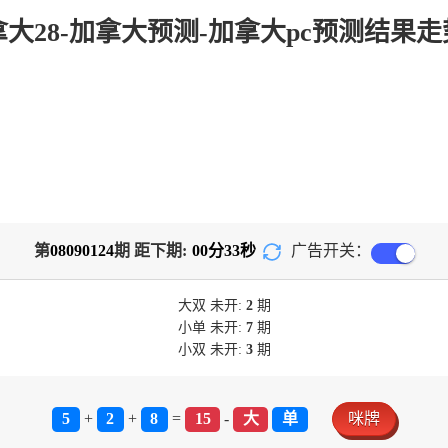
第
08090124
期 距下期:
00
分
33
秒
广告开关：
大双
未开:
2
期
小单
未开:
7
期
小双
未开:
3
期
5
+
2
+
8
=
15
-
大
单
咪牌