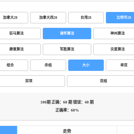
加拿大28
加拿大西28
台湾28
比特币28
狂马算法
诸怀算法
神州算法
肆意算法
军胜算法
灾星算法
组合
杀组
大小
单双
双项
双组
100期 正确：60 期 错误：40 期
正确率：60%
走势