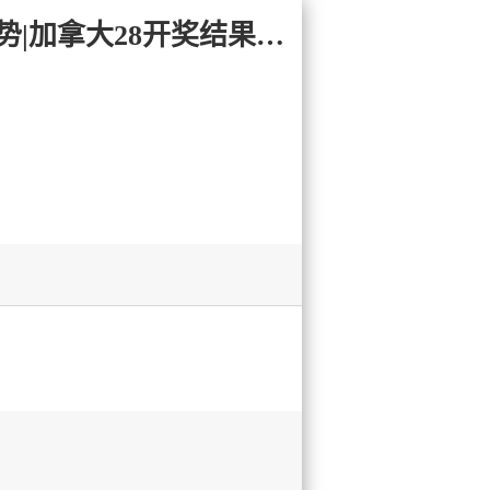
易记地址-28yC.com 加拿大28-加拿大预测-加拿大pc预测结果走势|加拿大28开奖结果预测官网|pc走势最新预测_火热研究