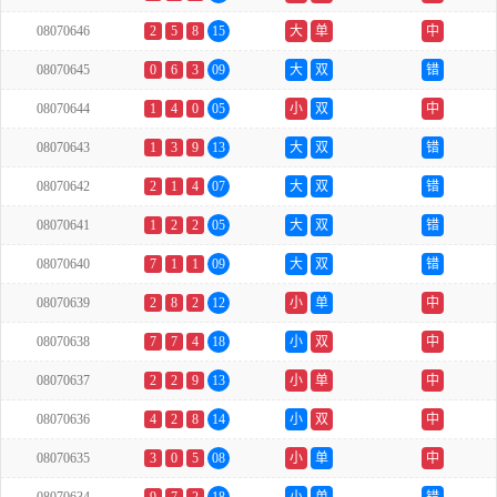
08070646
2
5
8
15
大
单
中
08070645
0
6
3
09
大
双
错
08070644
1
4
0
05
小
双
中
08070643
1
3
9
13
大
双
错
08070642
2
1
4
07
大
双
错
08070641
1
2
2
05
大
双
错
08070640
7
1
1
09
大
双
错
08070639
2
8
2
12
小
单
中
08070638
7
7
4
18
小
双
中
08070637
2
2
9
13
小
单
中
08070636
4
2
8
14
小
双
中
08070635
3
0
5
08
小
单
中