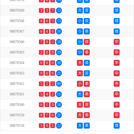
08070570
5
6
2
13
大
双
错
08070569
3
3
7
13
大
双
错
08070568
6
6
3
15
小
双
错
08070567
6
4
6
16
小
单
错
08070566
7
9
2
18
小
双
中
08070565
2
8
9
19
小
单
中
08070564
6
6
6
18
大
单
中
08070563
9
6
6
21
大
双
中
08070562
5
2
2
09
小
单
中
08070561
5
4
2
11
大
单
中
08070560
6
1
9
16
大
双
中
08070559
8
7
6
21
大
单
中
08070558
3
8
1
12
大
单
错