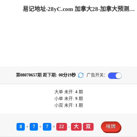
易记地址-28yC.com 加拿大28-加拿大预测-加拿大pc预测结果走势|加拿大28开奖结果预测官网|pc走势最新预测_火热研究
第
08070657
期 距下期:
00
分
19
秒
广告开关：
大单
未开:
4
期
小单
未开:
9
期
小双
未开:
1
期
8
7
7
22
大
双
咪牌
+
+
=
-