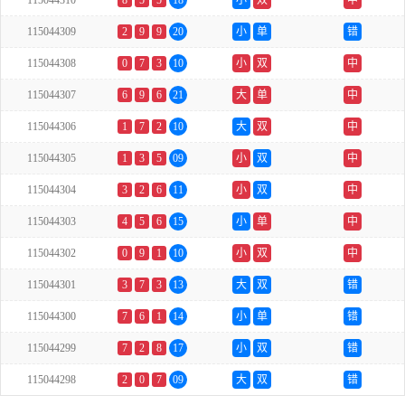
115044310
8
5
5
18
小
双
中
115044309
2
9
9
20
小
单
错
115044308
0
7
3
10
小
双
中
115044307
6
9
6
21
大
单
中
115044306
1
7
2
10
大
双
中
115044305
1
3
5
09
小
双
中
115044304
3
2
6
11
小
双
中
115044303
4
5
6
15
小
单
中
115044302
0
9
1
10
小
双
中
115044301
3
7
3
13
大
双
错
115044300
7
6
1
14
小
单
错
115044299
7
2
8
17
小
双
错
115044298
2
0
7
09
大
双
错