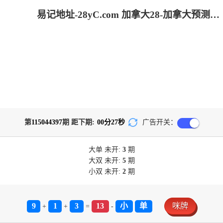
易记地址-28yC.com 加拿大28-加拿大预测-加拿大pc预测结果走势|加拿大28开奖结果预测官网|pc走势最新预测_火热研究
第
115044397
期 距下期:
00
分
26
秒
广告开关：
大单
未开:
3
期
大双
未开:
5
期
小双
未开:
2
期
9
1
3
13
小
单
咪牌
+
+
=
-