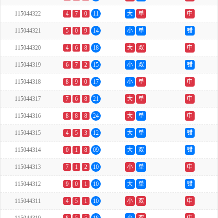
115044322
4
7
0
11
大
单
中
115044321
5
0
9
14
小
单
错
115044320
4
6
8
18
大
双
中
115044319
6
7
2
15
小
双
错
115044318
8
9
0
17
小
单
中
115044317
7
6
8
21
大
单
中
115044316
8
8
8
24
大
单
中
115044315
4
5
3
12
大
单
错
115044314
0
1
8
09
大
双
错
115044313
7
1
2
10
小
单
中
115044312
9
0
1
10
大
单
错
115044311
4
5
1
10
小
双
中