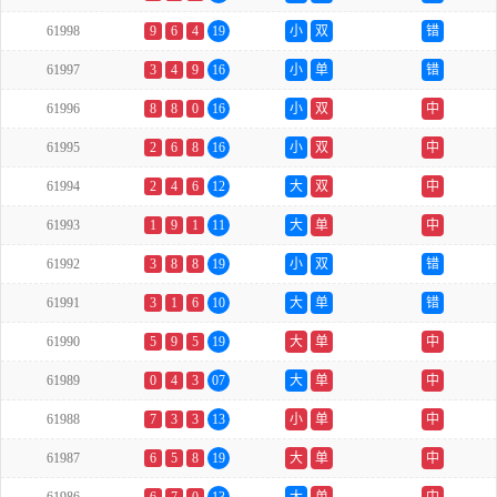
61998
9
6
4
19
小
双
错
61997
3
4
9
16
小
单
错
61996
8
8
0
16
小
双
中
61995
2
6
8
16
小
双
中
61994
2
4
6
12
大
双
中
61993
1
9
1
11
大
单
中
61992
3
8
8
19
小
双
错
61991
3
1
6
10
大
单
错
61990
5
9
5
19
大
单
中
61989
0
4
3
07
大
单
中
61988
7
3
3
13
小
单
中
61987
6
5
8
19
大
单
中