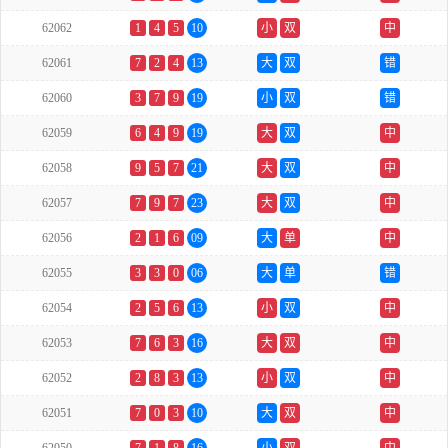
62062
1
4
5
10
小
双
中
62061
7
2
4
13
大
双
错
62060
3
7
9
19
小
双
错
62059
6
4
9
19
大
双
中
62058
9
5
7
21
大
双
中
62057
7
9
7
23
大
双
中
62056
2
1
6
09
大
单
中
62055
3
3
0
06
大
单
错
62054
2
5
6
13
小
双
中
62053
7
6
3
16
大
双
中
62052
2
8
3
13
小
双
中
62051
7
0
3
10
大
双
中